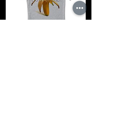
Koszulka
s
m
l
Додати у кошик