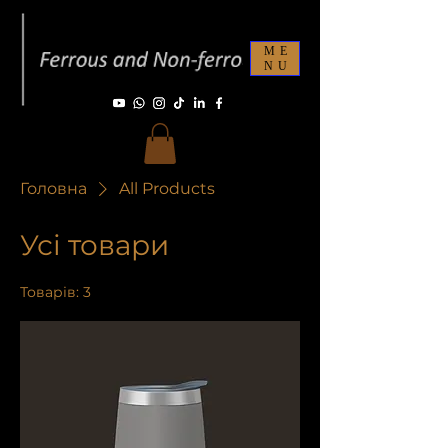
ME
NU
Головна
All Products
Усі товари
Товарів: 3
Фільтри і сортування