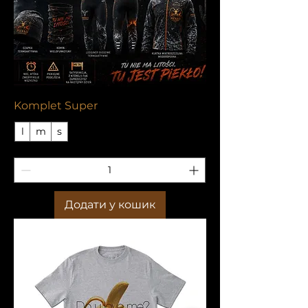
Komplet Super
l
m
s
Додати у кошик